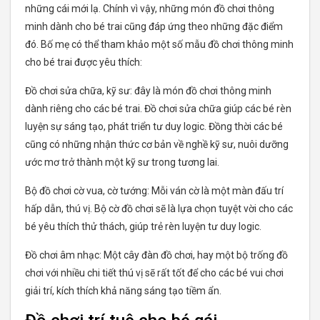
những cái mới lạ. Chính vì vậy, những món đồ chơi thông
minh dành cho bé trai cũng đáp ứng theo những đặc điểm
đó. Bố mẹ có thể tham khảo một số mẫu đồ chơi thông minh
cho bé trai được yêu thích:
Đồ chơi sửa chữa, kỹ sư: đây là món đồ chơi thông minh
dành riêng cho các bé trai. Đồ chơi sửa chữa giúp các bé rèn
luyện sự sáng tạo, phát triển tư duy logic. Đồng thời các bé
cũng có những nhận thức cơ bản về nghề kỹ sư, nuôi dưỡng
ước mơ trở thành một kỹ sư trong tương lai.
Bộ đồ chơi cờ vua, cờ tướng: Mỗi ván cờ là một màn đấu trí
hấp dẫn, thú vị. Bộ cờ đồ chơi sẽ là lựa chọn tuyệt vời cho các
bé yêu thích thử thách, giúp trẻ rèn luyện tư duy logic.
Đồ chơi âm nhạc: Một cây đàn đồ chơi, hay một bộ trống đồ
chơi với nhiều chi tiết thú vị sẽ rất tốt để cho các bé vui chơi
giải trí, kích thích khả năng sáng tạo tiềm ẩn.