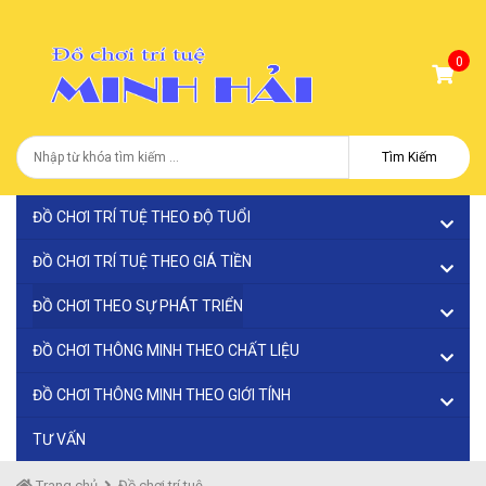
0
Tìm Kiếm
ĐỒ CHƠI TRÍ TUỆ THEO ĐỘ TUỔI
ĐỒ CHƠI TRÍ TUỆ THEO GIÁ TIỀN
ĐỒ CHƠI THEO SỰ PHÁT TRIỂN
ĐỒ CHƠI THÔNG MINH THEO CHẤT LIỆU
ĐỒ CHƠI THÔNG MINH THEO GIỚI TÍNH
TƯ VẤN
Trang chủ
Đồ chơi trí tuệ