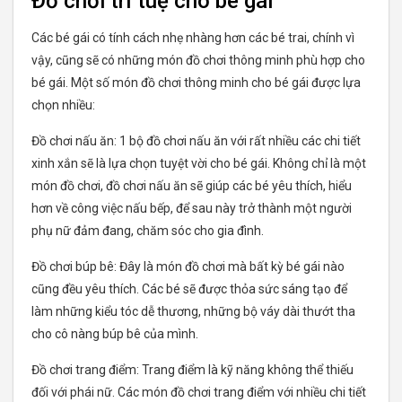
Đồ chơi trí tuệ cho bé gái
Các bé gái có tính cách nhẹ nhàng hơn các bé trai, chính vì
vậy, cũng sẽ có những món đồ chơi thông minh phù hợp cho
bé gái. Một số món đồ chơi thông minh cho bé gái được lựa
chọn nhiều:
Đồ chơi nấu ăn: 1 bộ đồ chơi nấu ăn với rất nhiều các chi tiết
xinh xắn sẽ là lựa chọn tuyệt vời cho bé gái. Không chỉ là một
món đồ chơi, đồ chơi nấu ăn sẽ giúp các bé yêu thích, hiểu
hơn về công việc nấu bếp, để sau này trở thành một người
phụ nữ đảm đang, chăm sóc cho gia đình.
Đồ chơi búp bê: Đây là món đồ chơi mà bất kỳ bé gái nào
cũng đều yêu thích. Các bé sẽ được thỏa sức sáng tạo để
làm những kiểu tóc dễ thương, những bộ váy dài thướt tha
cho cô nàng búp bê của mình.
Đồ chơi trang điểm: Trang điểm là kỹ năng không thể thiếu
đối với phái nữ. Các món đồ chơi trang điểm với nhiều chi tiết