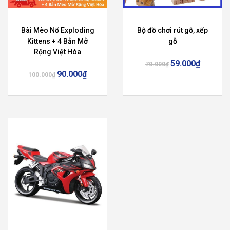
Bài Mèo Nổ Exploding
Bộ đồ chơi rút gỗ, xếp
Kittens + 4 Bản Mở
gỗ
Rộng Việt Hóa
59.000
₫
70.000
₫
90.000
₫
100.000
₫